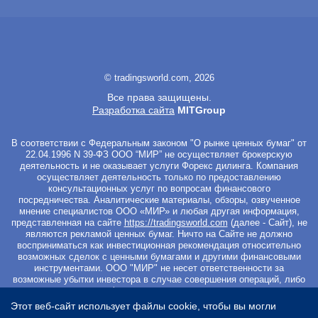
© tradingsworld.com, 2026
Все права защищены.
Разработка сайта
MITGroup
В соответствии с Федеральным законом "О рынке ценных бумаг" от
22.04.1996 N 39-ФЗ ООО “МИР” не осуществляет брокерскую
деятельность и не оказывает услуги Форекс дилинга. Компания
осуществляет деятельность только по предоставлению
консультационных услуг по вопросам финансового
посредничества. Аналитические материалы, обзоры, озвученное
мнение специалистов ООО «МИР» и любая другая информация,
представленная на сайте
https://tradingsworld.com
(далее - Сайт), не
являются рекламой ценных бумаг. Ничто на Сайте не должно
восприниматься как инвестиционная рекомендация относительно
возможных сделок с ценными бумагами и другими финансовыми
инструментами. ООО "МИР" не несет ответственности за
возможные убытки инвестора в случае совершения операций, либо
инвестирования в финансовые инструменты, упомянутые в
материалах Сайта. Вы не должны начинать работу с
Этот веб-сайт использует файлы cookie, чтобы вы могли
инвестиционными продуктами, если не готовы к риску частичной и/