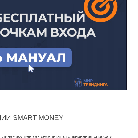
ИИ SMART MONEY
 динамику цен как результат столкновения спроса и