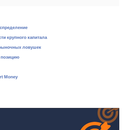
аспределение
ти крупного капитала
 рыночных ловушек
т позицию
rt Money