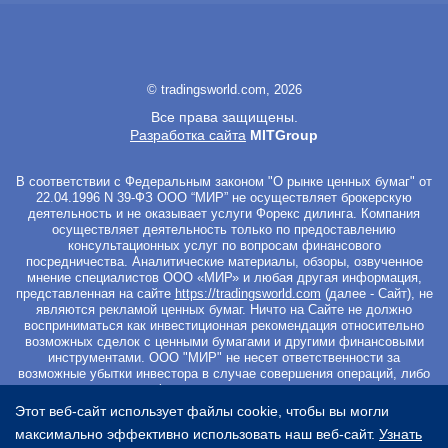
© tradingsworld.com, 2026
Все права защищены.
Разработка сайта
MITGroup
В соответствии с Федеральным законом "О рынке ценных бумаг" от
22.04.1996 N 39-ФЗ ООО “МИР” не осуществляет брокерскую
деятельность и не оказывает услуги Форекс дилинга. Компания
осуществляет деятельность только по предоставлению
консультационных услуг по вопросам финансового
посредничества. Аналитические материалы, обзоры, озвученное
мнение специалистов ООО «МИР» и любая другая информация,
представленная на сайте
https://tradingsworld.com
(далее - Сайт), не
являются рекламой ценных бумаг. Ничто на Сайте не должно
восприниматься как инвестиционная рекомендация относительно
возможных сделок с ценными бумагами и другими финансовыми
инструментами. ООО "МИР" не несет ответственности за
возможные убытки инвестора в случае совершения операций, либо
инвестирования в финансовые инструменты, упомянутые в
материалах Сайта. Вы не должны начинать работу с
Этот веб-сайт использует файлы cookie, чтобы вы могли
инвестиционными продуктами, если не готовы к риску частичной и/
максимально эффективно использовать наш веб-сайт.
Узнать
или полной потери всех средств, которые вы вложили. Перед