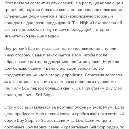
Этот паттерн состоит из двух свечей. На растущем/падающем
тренде образуется большая свеча по направлению движения.
Следующая формируется в противоположную сторону и
попадает в диапазон предыдущей. Т.е. High и Low последней
свечи не пересекают High и Low предыдущей – вторая
значительно меньше первой.
Внутренний бар не указывает на точное движение в ту или
иную сторону. Смысл заключается в том, чтобы после
образования паттерна дождаться пробития уровня High или
Low большой свечи – цена с большой вероятностью
продолжит движение в сторону пробития. Стратегия торговли
заключается в открытии отложенных ордеров за уровнями
High или Low первой большой свечи. За High ставим Buy Stop
ордер, за Low – Sell Stop.
Стоп-лосс выставляется за противоположный экстремум. Если
цена пробивает High первой свечи и срабатывает отложенный
ордер Buy Stop, то SL выставляем за Low. Если же цена
пробивает Low первой свечи и срабатывает Sell Stop ордер, то