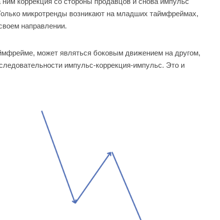
а ним коррекция со стороны продавцов и снова импульс
 Только микротренды возникают на младших таймфреймах,
 своем направлении.
аймфрейме, может являться боковым движением на другом,
оследовательности импульс-коррекция-импульс. Это и