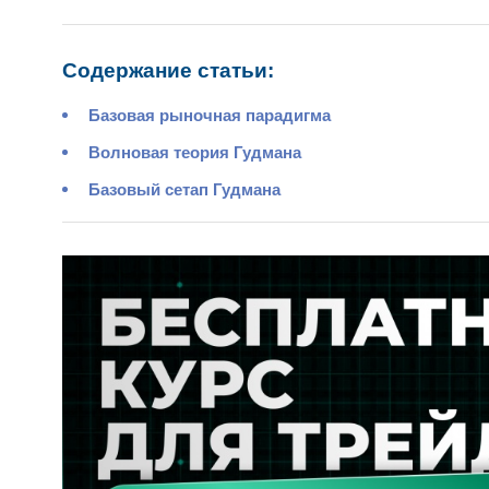
Содержание статьи:
Базовая рыночная парадигма
Волновая теория Гудмана
Базовый сетап Гудмана