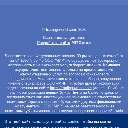
© tradingsworld.com, 2026
Все права защищены.
Разработка сайта
MITGroup
В соответствии с Федеральным законом "О рынке ценных бумаг" от
22.04.1996 N 39-ФЗ ООО “МИР” не осуществляет брокерскую
деятельность и не оказывает услуги Форекс дилинга. Компания
осуществляет деятельность только по предоставлению
консультационных услуг по вопросам финансового
посредничества. Аналитические материалы, обзоры, озвученное
мнение специалистов ООО «МИР» и любая другая информация,
представленная на сайте
https://tradingsworld.com
(далее - Сайт), не
являются рекламой ценных бумаг. Ничто на Сайте не должно
восприниматься как инвестиционная рекомендация относительно
возможных сделок с ценными бумагами и другими финансовыми
инструментами. ООО "МИР" не несет ответственности за
возможные убытки инвестора в случае совершения операций, либо
инвестирования в финансовые инструменты, упомянутые в
материалах Сайта. Вы не должны начинать работу с
Этот веб-сайт использует файлы cookie, чтобы вы могли
инвестиционными продуктами, если не готовы к риску частичной и/