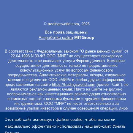
© tradingsworld.com, 2026
Все права защищены.
Разработка сайта
MITGroup
В соответствии с Федеральным законом "О рынке ценных бумаг" от
22.04.1996 N 39-ФЗ ООО “МИР” не осуществляет брокерскую
деятельность и не оказывает услуги Форекс дилинга. Компания
осуществляет деятельность только по предоставлению
консультационных услуг по вопросам финансового
посредничества. Аналитические материалы, обзоры, озвученное
мнение специалистов ООО «МИР» и любая другая информация,
представленная на сайте
https://tradingsworld.com
(далее - Сайт), не
являются рекламой ценных бумаг. Ничто на Сайте не должно
восприниматься как инвестиционная рекомендация относительно
возможных сделок с ценными бумагами и другими финансовыми
инструментами. ООО "МИР" не несет ответственности за
возможные убытки инвестора в случае совершения операций, либо
инвестирования в финансовые инструменты, упомянутые в
материалах Сайта. Вы не должны начинать работу с
Этот веб-сайт использует файлы cookie, чтобы вы могли
инвестиционными продуктами, если не готовы к риску частичной и/
максимально эффективно использовать наш веб-сайт.
Узнать
или полной потери всех средств, которые вы вложили. Перед
началом работы с ценными бумагами и другими финансовыми