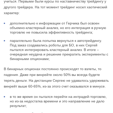
учиться. Первыми были курсы по наставничеству трейдингу у
другого трейдера. На тот момент трейдинг носил хаотический
характер:
дополнительно к информации от Герчика был освоен
объемно-кластерный анализ, но его интеграция в ручную
торговлю не повысила эффективность трейдинга;
параллельно была попытка вернуться к автотрейдингу.
Под заказ создавались роботы для БО, в них Сергей
пытался интегрировать кластерный анализ. В итоге –
очередная неудача и решение прекратить эксперименты с
бинарными опционами;
В бинарных опционах постоянно происходят то взлеты, то
падения. Даже при винрейте около 50% вы всегда будете
терять деньги. На дистанции Сергею не удавалось удерживать
винрейт выше 60-65%, из-за этого счет оказывался в минусе.
в то же время он пытался перейти на интрадей-торговлю,
но из-за недостатка времени и это направление не дало
результат;