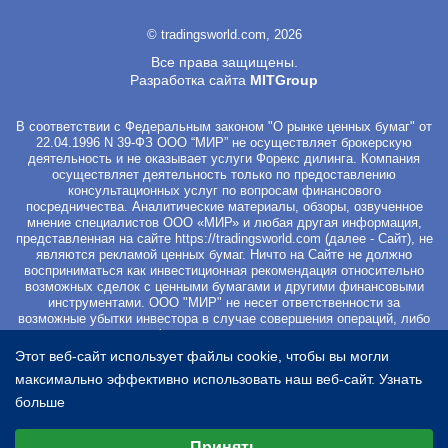
© tradingsworld.com, 2026
Все права защищены.
Разработка сайта
MITGroup
В соответствии с Федеральным законом "О рынке ценных бумаг" от
22.04.1996 N 39-ФЗ ООО “МИР” не осуществляет брокерскую
деятельность и не оказывает услуги Форекс дилинга. Компания
осуществляет деятельность только по предоставлению
консультационных услуг по вопросам финансового
посредничества. Аналитические материалы, обзоры, озвученное
мнение специалистов ООО «МИР» и любая другая информация,
представленная на сайте
https://tradingsworld.com
(далее - Сайт), не
являются рекламой ценных бумаг. Ничто на Сайте не должно
восприниматься как инвестиционная рекомендация относительно
возможных сделок с ценными бумагами и другими финансовыми
инструментами. ООО "МИР" не несет ответственности за
возможные убытки инвестора в случае совершения операций, либо
инвестирования в финансовые инструменты, упомянутые в
материалах Сайта. Вы не должны начинать работу с
Этот веб-сайт использует файлы cookie, чтобы вы могли
инвестиционными продуктами, если не готовы к риску частичной и/
максимально эффективно использовать наш веб-сайт.
Узнать
или полной потери всех средств, которые вы вложили. Перед
началом работы с ценными бумагами и другими финансовыми
больше
инструментами просим Вас ознакомиться с
Уведомлением о
Выберите настройки cookie
рисках
. Регистрируясь на Сайте и оплачивая курс Вы
Принять
подтверждаете свое безоговорочное согласие со всеми условиями