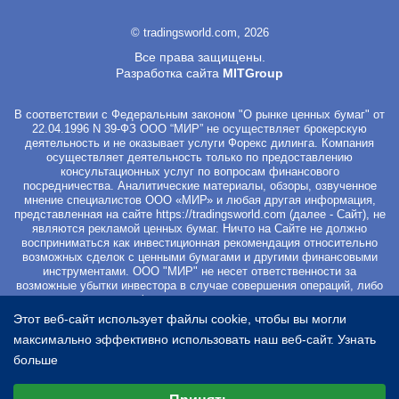
© tradingsworld.com, 2026
Все права защищены.
Разработка сайта
MITGroup
В соответствии с Федеральным законом "О рынке ценных бумаг" от
22.04.1996 N 39-ФЗ ООО “МИР” не осуществляет брокерскую
деятельность и не оказывает услуги Форекс дилинга. Компания
осуществляет деятельность только по предоставлению
консультационных услуг по вопросам финансового
посредничества. Аналитические материалы, обзоры, озвученное
мнение специалистов ООО «МИР» и любая другая информация,
представленная на сайте
https://tradingsworld.com
(далее - Сайт), не
являются рекламой ценных бумаг. Ничто на Сайте не должно
восприниматься как инвестиционная рекомендация относительно
возможных сделок с ценными бумагами и другими финансовыми
инструментами. ООО "МИР" не несет ответственности за
возможные убытки инвестора в случае совершения операций, либо
инвестирования в финансовые инструменты, упомянутые в
материалах Сайта. Вы не должны начинать работу с
Этот веб-сайт использует файлы cookie, чтобы вы могли
инвестиционными продуктами, если не готовы к риску частичной и/
максимально эффективно использовать наш веб-сайт.
Узнать
или полной потери всех средств, которые вы вложили. Перед
началом работы с ценными бумагами и другими финансовыми
больше
инструментами просим Вас ознакомиться с
Уведомлением о
Выберите настройки cookie
рисках
. Регистрируясь на Сайте и оплачивая курс Вы