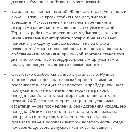
движок, обученный побеждать, может каждый;
Устранение влияния эмоций. Жадность, страх, усталость и
скука — главные враги стабильного результата в
трейдинге. Искусственный интеллект в трейдинге и
алгоритмические системы лишены этих уязвимостей.
Торговый робот не «пересиживает» убыточную позицию
из-за нежелания фиксировать потерю и не закрывает
прибыльную сделку раньше времени из-за страха
разворота. Именно неспособность полностью управлять
собственными эмоциями при ручной торговле становится
для многих опытных трейдеров главным аргументом в
пользу перехода на алгоритмические системы;
Отсутствие ошибок, связанных с усталостью. Ручная
торговля имеет физиологический предел: внимание
рассеивается, реакция замедляется, и трейдер начинает
пропускать точные сигналы или входить в рынок с
опозданием. Алгоритм мониторит состояние рынка в
режиме 24/7, исполняет ордера строго по условиям
стратегии — без промедлений, без «догоняния уходящего
поезда». Оптимизация торговых алгоритмов позволяет
настроить систему так, чтобы она точно следовала
правилам даже в условиях высокой волатильности, когда
человек чаще всего допускает критические ошибки.