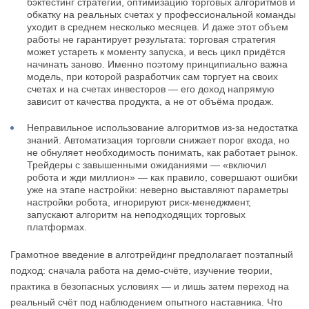
бэктестинг стратегий, оптимизацию торговых алгоритмов и
обкатку на реальных счетах у профессиональной команды
уходит в среднем несколько месяцев. И даже этот объем
работы не гарантирует результата: торговая стратегия
может устареть к моменту запуска, и весь цикл придётся
начинать заново. Именно поэтому принципиально важна
модель, при которой разработчик сам торгует на своих
счетах и на счетах инвесторов — его доход напрямую
зависит от качества продукта, а не от объёма продаж.
Неправильное использование алгоритмов из-за недостатка
знаний. Автоматизация торговли снижает порог входа, но
не обнуляет необходимость понимать, как работает рынок.
Трейдеры с завышенными ожиданиями — «включил
робота и жди миллион» — как правило, совершают ошибки
уже на этапе настройки: неверно выставляют параметры
настройки робота, игнорируют риск-менеджмент,
запускают алгоритм на неподходящих торговых
платформах.
Грамотное введение в алготрейдинг предполагает поэтапный
подход: сначала работа на демо-счёте, изучение теории,
практика в безопасных условиях — и лишь затем переход на
реальный счёт под наблюдением опытного наставника. Что