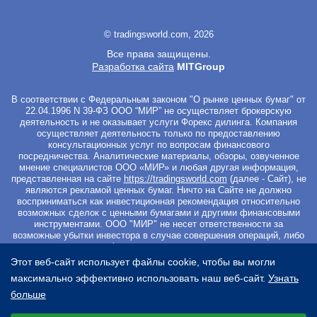
© tradingsworld.com, 2026
Все права защищены.
Разработка сайта
MITGroup
В соответствии с Федеральным законом "О рынке ценных бумаг" от
22.04.1996 N 39-ФЗ ООО “МИР” не осуществляет брокерскую
деятельность и не оказывает услуги Форекс дилинга. Компания
осуществляет деятельность только по предоставлению
консультационных услуг по вопросам финансового
посредничества. Аналитические материалы, обзоры, озвученное
мнение специалистов ООО «МИР» и любая другая информация,
представленная на сайте
https://tradingsworld.com
(далее - Сайт), не
являются рекламой ценных бумаг. Ничто на Сайте не должно
восприниматься как инвестиционная рекомендация относительно
возможных сделок с ценными бумагами и другими финансовыми
инструментами. ООО "МИР" не несет ответственности за
возможные убытки инвестора в случае совершения операций, либо
инвестирования в финансовые инструменты, упомянутые в
материалах Сайта. Вы не должны начинать работу с
Этот веб-сайт использует файлы cookie, чтобы вы могли
инвестиционными продуктами, если не готовы к риску частичной и/
максимально эффективно использовать наш веб-сайт.
Узнать
или полной потери всех средств, которые вы вложили. Перед
началом работы с ценными бумагами и другими финансовыми
больше
инструментами просим Вас ознакомиться с
Уведомлением о
Выберите настройки cookie
рисках
. Регистрируясь на Сайте и оплачивая курс Вы