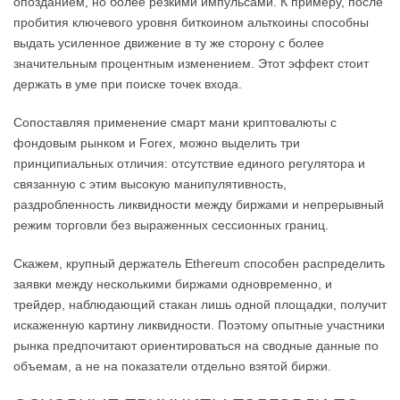
опозданием, но более резкими импульсами. К примеру, после
пробития ключевого уровня биткоином альткоины способны
выдать усиленное движение в ту же сторону с более
значительным процентным изменением. Этот эффект стоит
держать в уме при поиске точек входа.
Сопоставляя применение смарт мани криптовалюты с
фондовым рынком и Forex, можно выделить три
принципиальных отличия: отсутствие единого регулятора и
связанную с этим высокую манипулятивность,
раздробленность ликвидности между биржами и непрерывный
режим торговли без выраженных сессионных границ.
Скажем, крупный держатель Ethereum способен распределить
заявки между несколькими биржами одновременно, и
трейдер, наблюдающий стакан лишь одной площадки, получит
искаженную картину ликвидности. Поэтому опытные участники
рынка предпочитают ориентироваться на сводные данные по
объемам, а не на показатели отдельно взятой биржи.