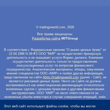
© tradingsworld.com, 2026
Все права защищены.
Разработка сайта
MITGroup
В соответствии с Федеральным законом "О рынке ценных бумаг" от
22.04.1996 N 39-ФЗ ООО “МИР” не осуществляет брокерскую
деятельность и не оказывает услуги Форекс дилинга. Компания
осуществляет деятельность только по предоставлению
консультационных услуг по вопросам финансового
посредничества. Аналитические материалы, обзоры, озвученное
мнение специалистов ООО «МИР» и любая другая информация,
представленная на сайте
https://tradingsworld.com
(далее - Сайт), не
являются рекламой ценных бумаг. Ничто на Сайте не должно
восприниматься как инвестиционная рекомендация относительно
возможных сделок с ценными бумагами и другими финансовыми
инструментами. ООО "МИР" не несет ответственности за
возможные убытки инвестора в случае совершения операций, либо
инвестирования в финансовые инструменты, упомянутые в
материалах Сайта. Вы не должны начинать работу с
Этот веб-сайт использует файлы cookie, чтобы вы могли
инвестиционными продуктами, если не готовы к риску частичной и/