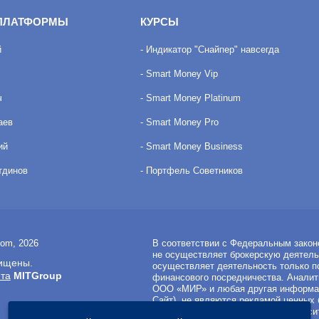
ПЛАТФОРМЫ
КУРСЫ
й
- Индикатор "Снайпер" навсегда
- Smart Money Vip
ч
- Smart Money Platinum
аев
- Smart Money Pro
ий
- Smart Money Business
тдинов
- Портфель Советников
com, 2026
В соответствии с Федеральным закон
не осуществляет брокерскую деятель
ищены.
осуществляет деятельность только п
йта
MITGroup
финансового посредничества. Аналит
ООО «МИР» и любая другая информац
Сайт), не являются рекламой ценных 
инвестиционная рекомендация относи