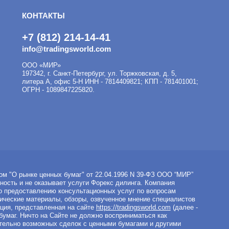
КОНТАКТЫ
+7 (812) 214-14-41
info@tradingsworld.com
ООО «МИР»
197342
,
г. Санкт-Петербург
,
ул. Торжковская, д. 5,
литера А, офис 5-Н
ИНН - 7814409821; КПП - 781401001;
ОГРН - 1089847225820.
ом "О рынке ценных бумаг" от 22.04.1996 N 39-ФЗ ООО “МИР”
ность и не оказывает услуги Форекс дилинга. Компания
о предоставлению консультационных услуг по вопросам
ические материалы, обзоры, озвученное мнение специалистов
ия, представленная на сайте
https://tradingsworld.com
(далее -
бумаг. Ничто на Сайте не должно восприниматься как
тельно возможных сделок с ценными бумагами и другими