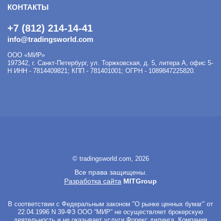
КОНТАКТЫ
+7 (812) 214-14-41
info@tradingsworld.com
ООО «МИР»
197342
,
г. Санкт-Петербург
,
ул. Торжковская, д. 5, литера А, офис 5-
Н
ИНН - 7814409821; КПП - 781401001; ОГРН - 1089847225820.
© tradingsworld.com, 2026
Все права защищены.
Разработка сайта
MITGroup
В соответствии с Федеральным законом "О рынке ценных бумаг" от
22.04.1996 N 39-ФЗ ООО “МИР” не осуществляет брокерскую
деятельность и не оказывает услуги Форекс дилинга. Компания