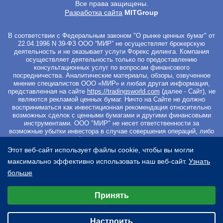
Все права защищены.
Разработка сайта
MITGroup
В соответствии с Федеральным законом "О рынке ценных бумаг" от
22.04.1996 N 39-ФЗ ООО “МИР” не осуществляет брокерскую
деятельность и не оказывает услуги Форекс дилинга. Компания
осуществляет деятельность только по предоставлению
консультационных услуг по вопросам финансового
посредничества. Аналитические материалы, обзоры, озвученное
мнение специалистов ООО «МИР» и любая другая информация,
представленная на сайте
https://tradingsworld.com
(далее - Сайт), не
являются рекламой ценных бумаг. Ничто на Сайте не должно
восприниматься как инвестиционная рекомендация относительно
возможных сделок с ценными бумагами и другими финансовыми
инструментами. ООО "МИР" не несет ответственности за
возможные убытки инвестора в случае совершения операций, либо
инвестирования в финансовые инструменты, упомянутые в
материалах Сайта. Вы не должны начинать работу с
Этот веб-сайт использует файлы cookie, чтобы вы могли
инвестиционными продуктами, если не готовы к риску частичной и/
максимально эффективно использовать наш веб-сайт.
Узнать
или полной потери всех средств, которые вы вложили. Перед
началом работы с ценными бумагами и другими финансовыми
больше
инструментами просим Вас ознакомиться с
Уведомлением о
Выберите настройки cookie
рисках
. Регистрируясь на Сайте и оплачивая курс Вы
Принять
подтверждаете свое безоговорочное согласие со всеми условиями
Минимальные
Договора оферты
, а также подтверждаете, что ознакомились с
Пользовательским соглашением
и
Политикой обработки
Аналитические/Функциональные
персональных данных
.
Настроить