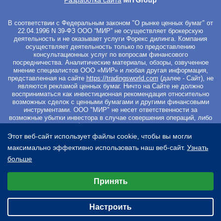
Разработка сайта
MITGroup
В соответствии с Федеральным законом "О рынке ценных бумаг" от
22.04.1996 N 39-ФЗ ООО “МИР” не осуществляет брокерскую
деятельность и не оказывает услуги Форекс дилинга. Компания
осуществляет деятельность только по предоставлению
консультационных услуг по вопросам финансового
посредничества. Аналитические материалы, обзоры, озвученное
мнение специалистов ООО «МИР» и любая другая информация,
представленная на сайте
https://tradingsworld.com
(далее - Сайт), не
являются рекламой ценных бумаг. Ничто на Сайте не должно
восприниматься как инвестиционная рекомендация относительно
возможных сделок с ценными бумагами и другими финансовыми
инструментами. ООО "МИР" не несет ответственности за
возможные убытки инвестора в случае совершения операций, либо
инвестирования в финансовые инструменты, упомянутые в
материалах Сайта. Вы не должны начинать работу с
Этот веб-сайт использует файлы cookie, чтобы вы могли
инвестиционными продуктами, если не готовы к риску частичной и/
максимально эффективно использовать наш веб-сайт.
Узнать
или полной потери всех средств, которые вы вложили. Перед
началом работы с ценными бумагами и другими финансовыми
больше
инструментами просим Вас ознакомиться с
Уведомлением о
Выберите настройки cookie
рисках
. Регистрируясь на Сайте и оплачивая курс Вы
подтверждаете свое безоговорочное согласие со всеми условиями
Принять
Минимальные
Договора оферты
, а также подтверждаете, что ознакомились с
Пользовательским соглашением
и
Политикой обработки
Аналитические/Функциональные
персональных данных
.
Настроить