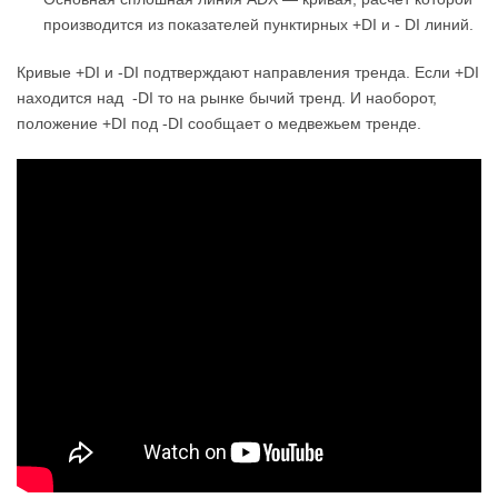
производится из показателей пунктирных +DI и - DI линий.
Кривые +DI и -DI подтверждают направления тренда. Если +DI
находится над -DI то на рынке бычий тренд. И наоборот,
положение +DI под -DI сообщает о медвежьем тренде.