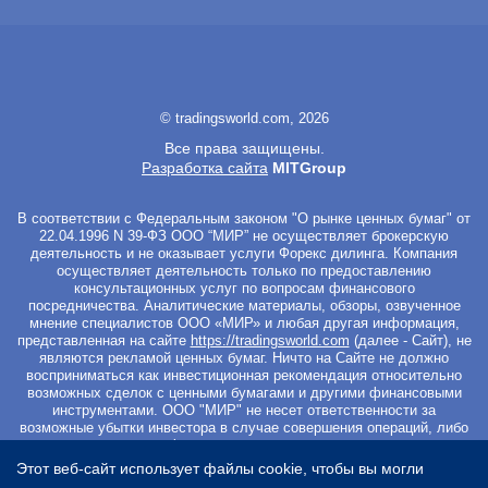
© tradingsworld.com, 2026
Все права защищены.
Разработка сайта
MITGroup
В соответствии с Федеральным законом "О рынке ценных бумаг" от
22.04.1996 N 39-ФЗ ООО “МИР” не осуществляет брокерскую
деятельность и не оказывает услуги Форекс дилинга. Компания
осуществляет деятельность только по предоставлению
консультационных услуг по вопросам финансового
посредничества. Аналитические материалы, обзоры, озвученное
мнение специалистов ООО «МИР» и любая другая информация,
представленная на сайте
https://tradingsworld.com
(далее - Сайт), не
являются рекламой ценных бумаг. Ничто на Сайте не должно
восприниматься как инвестиционная рекомендация относительно
возможных сделок с ценными бумагами и другими финансовыми
инструментами. ООО "МИР" не несет ответственности за
возможные убытки инвестора в случае совершения операций, либо
инвестирования в финансовые инструменты, упомянутые в
материалах Сайта. Вы не должны начинать работу с
Этот веб-сайт использует файлы cookie, чтобы вы могли
инвестиционными продуктами, если не готовы к риску частичной и/