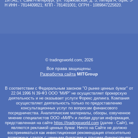
197342
,
г. Санкт-Петербург
,
ул. Торжковская, д. 5, литера А, офис 5-
Н
ИНН - 7814409821; КПП - 781401001; ОГРН - 1089847225820.
© tradingsworld.com, 2026
Все права защищены.
Разработка сайта
MITGroup
В соответствии с Федеральным законом "О рынке ценных бумаг" от
22.04.1996 N 39-ФЗ ООО “МИР” не осуществляет брокерскую
деятельность и не оказывает услуги Форекс дилинга. Компания
осуществляет деятельность только по предоставлению
консультационных услуг по вопросам финансового
посредничества. Аналитические материалы, обзоры, озвученное
мнение специалистов ООО «МИР» и любая другая информация,
представленная на сайте
https://tradingsworld.com
(далее - Сайт), не
являются рекламой ценных бумаг. Ничто на Сайте не должно
восприниматься как инвестиционная рекомендация относительно
возможных сделок с ценными бумагами и другими финансовыми