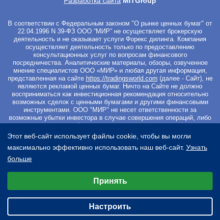
Разработка сайта
MITGroup
В соответствии с Федеральным законом "О рынке ценных бумаг" от
22.04.1996 N 39-ФЗ ООО “МИР” не осуществляет брокерскую
деятельность и не оказывает услуги Форекс дилинга. Компания
осуществляет деятельность только по предоставлению
консультационных услуг по вопросам финансового
посредничества. Аналитические материалы, обзоры, озвученное
мнение специалистов ООО «МИР» и любая другая информация,
представленная на сайте
https://tradingsworld.com
(далее - Сайт), не
являются рекламой ценных бумаг. Ничто на Сайте не должно
восприниматься как инвестиционная рекомендация относительно
возможных сделок с ценными бумагами и другими финансовыми
инструментами. ООО "МИР" не несет ответственности за
возможные убытки инвестора в случае совершения операций, либо
инвестирования в финансовые инструменты, упомянутые в
материалах Сайта. Вы не должны начинать работу с
Этот веб-сайт использует файлы cookie, чтобы вы могли
инвестиционными продуктами, если не готовы к риску частичной и/
максимально эффективно использовать наш веб-сайт.
Узнать
или полной потери всех средств, которые вы вложили. Перед
началом работы с ценными бумагами и другими финансовыми
больше
инструментами просим Вас ознакомиться с
Уведомлением о
Выберите настройки cookie
рисках
. Регистрируясь на Сайте и оплачивая курс Вы
Принять
подтверждаете свое безоговорочное согласие со всеми условиями
Минимальные
Договора оферты
, а также подтверждаете, что ознакомились с
Пользовательским соглашением
и
Политикой обработки
Аналитические/Функциональные
персональных данных
.
Настроить