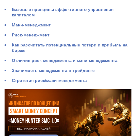
Базовые принципы эффективного управления
капиталом
Мани-менеджмент
Риск-менеджмент
Как рассчитать потенциальные потери и прибыль на
бирже
Отличия риск-менеджмента и мани-менеджмента
Значимость менеджмента в трейдинге
Стратегия риск/мани-менеджмента