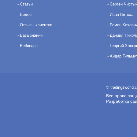
- Статьи
- Сергей Чисты
- Видео
- Иван Вятоха
- Отзывы клиентов
- Роман Кохови
- База знаний
- Даниил Никол
- Вебинары
- Георгий Злоцк
- Айдар Гильму
© tradingsworld.
Все права защ
Разработка са