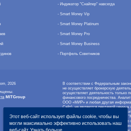
й
- Индикатор "Снайпер" навсегда
- Smart Money Vip
ч
- Smart Money Platinum
аев
- Smart Money Pro
ий
- Smart Money Business
тдинов
- Портфель Советников
com, 2026
В соответствии с Федеральным закон
не осуществляет брокерскую деятель
ищены.
осуществляет деятельность только п
йта
MITGroup
финансового посредничества. Аналит
ООО «МИР» и любая другая информац
Сайт), не являются рекламой ценных 
инвестиционная рекомендация относи
Этот веб-сайт использует файлы cookie, чтобы вы
финансовыми инструментами. ООО "МИ
в случае совершения операций, либо
могли максимально эффективно использовать наш
материалах Сайта. Вы не должны начи
веб-сайт.
Узнать больше
риску частичной и/или полной потери