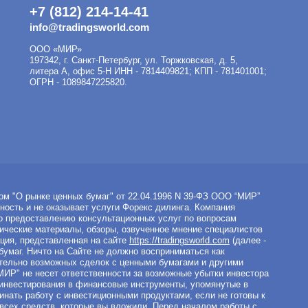
+7 (812) 214-14-41
info@tradingsworld.com
ООО «МИР»
197342
,
г. Санкт-Петербург
,
ул. Торжковская, д. 5,
литера А, офис 5-Н
ИНН - 7814409821; КПП - 781401001;
ОГРН - 1089847225820.
ом "О рынке ценных бумаг" от 22.04.1996 N 39-ФЗ ООО “МИР”
ность и не оказывает услуги Форекс дилинга. Компания
о предоставлению консультационных услуг по вопросам
ические материалы, обзоры, озвученное мнение специалистов
ия, представленная на сайте
https://tradingsworld.com
(далее -
бумаг. Ничто на Сайте не должно восприниматься как
тельно возможных сделок с ценными бумагами и другими
Р" не несет ответственности за возможные убытки инвестора
 инвестирования в финансовые инструменты, упомянутые в
нать работу с инвестиционными продуктами, если не готовы к
 всех средств, которые вы вложили. Перед началом работы с