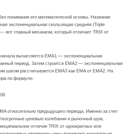
 без понимания его математической основы. Название
йная экспоненциальная скользящая средняя (Triple
е — вот главный механизм, который отличает TRIX от
 Сначала вычисляется EMA1 — экспоненциальная
ранный период. Затем строится EMA2 — экспоненциальная
щим шагом рассчитывается EMA3 как EMA от EMA2. На
ора по формуле:
100
EMA относительно предыдущего периода. Именно за счет
раткосрочные ценовые колебания и рыночный шум,
ринципиальное отличие TRIX от однократных или
алозначимых движениях цены возникают значительно