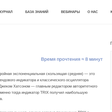
ЖУРНАЛ
БАЗА ЗНАНИЙ
ВЕБИНАРЫ
О НАС
Время прочтения ≈ 8 минут
и тройная экспоненциальная скользящая средняя) — это
ендового индикатора и классического осциллятора
 Джеком Хатсоном — главным редактором авторитетного
Именно тогда индикатор TRIX получил наибольшую
а.