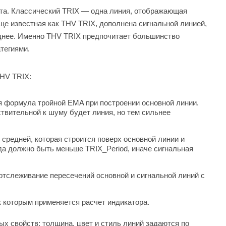
та. Классический TRIX — одна линия, отображающая
ще известная как THV TRIX, дополнена сигнальной линией,
яднее. Именно THV TRIX предпочитает большинство
тегиями.
THV TRIX:
я формула тройной EMA при построении основной линии.
ствительной к шуму будет линия, но тем сильнее
средней, которая строится поверх основной линии и
егда должно быть меньше TRIX_Period, иначе сигнальная
отслеживание пересечений основной и сигнальной линий с
к которым применяется расчет индикатора.
х свойств: толщина, цвет и стиль линий задаются по