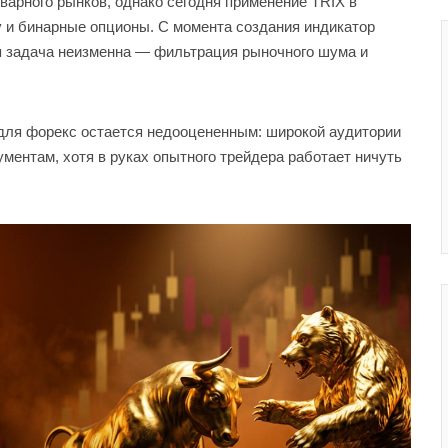
варного рынков, однако сегодня применение TRIX в
 и бинарные опционы. С момента создания индикатор
я задача неизменна — фильтрация рыночного шума и
для форекс остается недооцененным: широкой аудитории
ментам, хотя в руках опытного трейдера работает ничуть