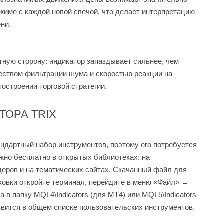
жиме с каждой новой свечой, что делает интерпретацию
ни.
тную сторону: индикатор запаздывает сильнее, чем
еством фильтрации шума и скоростью реакции на
остроении торговой стратегии.
ТОРА TRIX
андартный набор инструментов, поэтому его потребуется
жно бесплатно в открытых библиотеках: на
еров и на тематических сайтах. Скачанный файл для
паковки откройте терминал, перейдите в меню «Файл» →
 в папку MQL4\Indicators (для MT4) или MQL5\Indicators
явится в общем списке пользовательских инструментов.