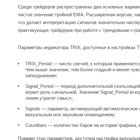
Среди трейдеров распространены два основных вариан
чистое значение тройной EMA. Расширенная версия, ча
что делает интерпретацию сигналов значительно нагл
практикующих трейдеров при работе с трендовыми стра
Параметры индикатора TRIX, доступные в настройках 
TRIX_Period — число свечей, к которым применяетс
Чем выше значение, тем более гладкой и менее чув
запаздывание;
Signal_Period — период дополнительной скользящей 
играет роль сигнальной. Значение Signal_Period вс
линия утратит смысл;
Signals — параметр, активирующий автоматическое 
визуальным или звуковым оповещением;
Countbars — количество баров на истории графика, 
Помимо этих параметров, доступна настройка визуальны