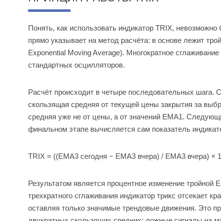
Понять, как использовать индикатор TRIX, невозможно
прямо указывает на метод расчёта: в основе лежит тро
Exponential Moving Average). Многократное сглаживани
стандартных осцилляторов.
Расчёт происходит в четыре последовательных шага.
скользящая средняя от текущей цены закрытия за выб
средняя уже не от цены, а от значений EMA1. Следую
финальном этапе вычисляется сам показатель индикат
TRIX = ((EMA3 сегодня − EMA3 вчера) / EMA3 вчера) × 
Результатом является процентное изменение тройной 
трехкратного сглаживания индикатор трикс отсекает к
оставляя только значимые трендовые движения. Это п
двукратных скользящих средних: ложные сигналы на м