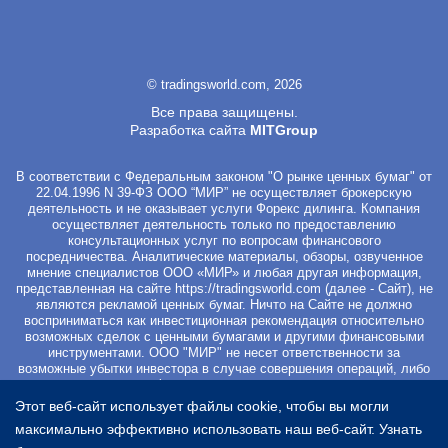
© tradingsworld.com, 2026
Все права защищены.
Разработка сайта
MITGroup
В соответствии с Федеральным законом "О рынке ценных бумаг" от
22.04.1996 N 39-ФЗ ООО “МИР” не осуществляет брокерскую
деятельность и не оказывает услуги Форекс дилинга. Компания
осуществляет деятельность только по предоставлению
консультационных услуг по вопросам финансового
посредничества. Аналитические материалы, обзоры, озвученное
мнение специалистов ООО «МИР» и любая другая информация,
представленная на сайте
https://tradingsworld.com
(далее - Сайт), не
являются рекламой ценных бумаг. Ничто на Сайте не должно
восприниматься как инвестиционная рекомендация относительно
возможных сделок с ценными бумагами и другими финансовыми
инструментами. ООО "МИР" не несет ответственности за
возможные убытки инвестора в случае совершения операций, либо
инвестирования в финансовые инструменты, упомянутые в
материалах Сайта. Вы не должны начинать работу с
Этот веб-сайт использует файлы cookie, чтобы вы могли
инвестиционными продуктами, если не готовы к риску частичной и/
максимально эффективно использовать наш веб-сайт.
Узнать
или полной потери всех средств, которые вы вложили. Перед