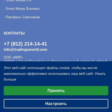
- Smart Money Pro
- Smart Money Business
- Портфель Советников
КОНТАКТЫ
+7 (812) 214-14-41
info@tradingsworld.com
ООО «МИР»
197342
,
г. Санкт-Петербург
,
ул. Торжковская, д. 5, литера А, офис 5-
Н
ИНН - 7814409821; КПП - 781401001; ОГРН - 1089847225820.
Этот веб-сайт использует файлы cookie, чтобы вы могли
максимально эффективно использовать наш веб-сайт.
Узнать
больше
Выберите настройки cookie
Принять
Минимальные
Аналитические/Функциональные
Настроить
© tradingsworld.com, 2026