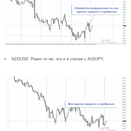
NZDUSD. Ровно то же, что и в случае с AUDJPY;