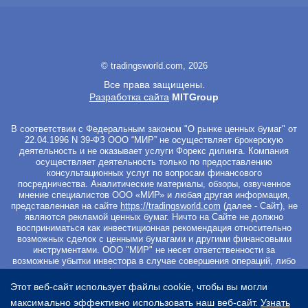
© tradingsworld.com, 2026
Все права защищены.
Разработка сайта
MITGroup
В соответствии с Федеральным законом "О рынке ценных бумаг" от
22.04.1996 N 39-ФЗ ООО “МИР” не осуществляет брокерскую
деятельность и не оказывает услуги Форекс дилинга. Компания
осуществляет деятельность только по предоставлению
консультационных услуг по вопросам финансового
посредничества. Аналитические материалы, обзоры, озвученное
мнение специалистов ООО «МИР» и любая другая информация,
представленная на сайте
https://tradingsworld.com
(далее - Сайт), не
являются рекламой ценных бумаг. Ничто на Сайте не должно
восприниматься как инвестиционная рекомендация относительно
возможных сделок с ценными бумагами и другими финансовыми
инструментами. ООО "МИР" не несет ответственности за
возможные убытки инвестора в случае совершения операций, либо
инвестирования в финансовые инструменты, упомянутые в
материалах Сайта. Вы не должны начинать работу с
Этот веб-сайт использует файлы cookie, чтобы вы могли
инвестиционными продуктами, если не готовы к риску частичной и/
максимально эффективно использовать наш веб-сайт.
Узнать
или полной потери всех средств, которые вы вложили. Перед