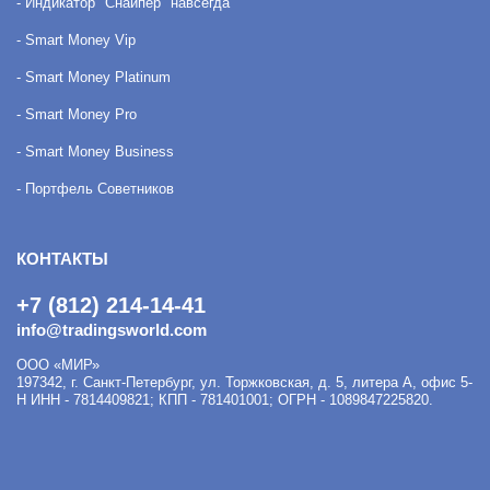
- Индикатор "Снайпер" навсегда
- Smart Money Vip
- Smart Money Platinum
- Smart Money Pro
- Smart Money Business
- Портфель Советников
КОНТАКТЫ
+7 (812) 214-14-41
info@tradingsworld.com
ООО «МИР»
197342
,
г. Санкт-Петербург
,
ул. Торжковская, д. 5, литера А, офис 5-
Н
ИНН - 7814409821; КПП - 781401001; ОГРН - 1089847225820.