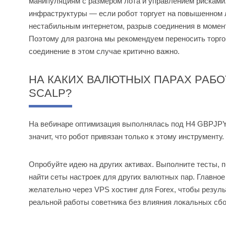
манипуляциям с размером лота и управлением рисками.
инфраструктуры — если робот торгует на повышенном 
нестабильным интернетом, разрыв соединения в момент
Поэтому для разгона мы рекомендуем переносить торг
соединение в этом случае критично важно.
НА КАКИХ ВАЛЮТНЫХ ПАРАХ РАБО
SCALP?
На вебинаре оптимизация выполнялась под Н4 GBPJPY —
значит, что робот привязан только к этому инструменту.
Опробуйте идею на других активах. Выполните тесты, 
найти сеты настроек для других валютных пар. Главное
желательно через VPS хостинг для Forex, чтобы резул
реальной работы советника без влияния локальных сбо