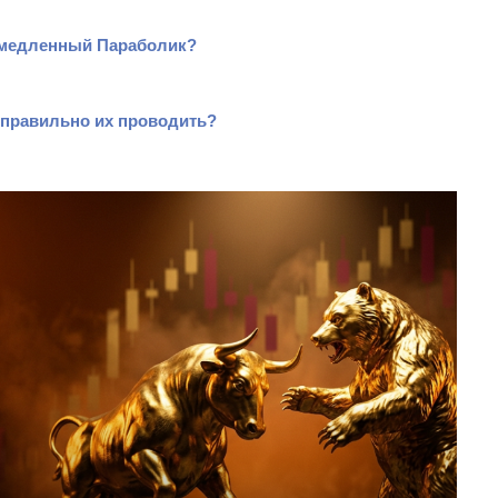
ся медленный Параболик?
 правильно их проводить?